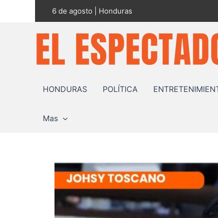
Ir
Twitter
Fac
6 de agosto | Honduras
al
contenido
HONDURAS
POLÍTICA
ENTRETENIMIEN
Mas