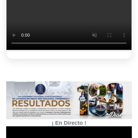
2 de 3
¡ En Directo !