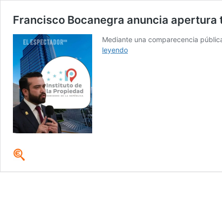
Francisco Bocanegra anuncia apertura to
Mediante una comparecencia pública, 
Francisco
leyendo
Bocanegra
anuncia
apertura
total
del
Instituto
de
la
Propiedad
a
entes
investigativos