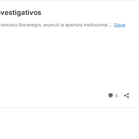
nvestigativos
Francisco Bocanegra, anunció la apertura institucional …
Sigue
comentari
0