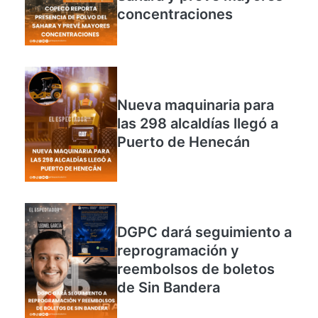
Copeco reporta
presencia de polvo del
Sahara y prevé mayores
concentraciones
Nueva maquinaria para
las 298 alcaldías llegó a
Puerto de Henecán
DGPC dará seguimiento a
reprogramación y
reembolsos de boletos